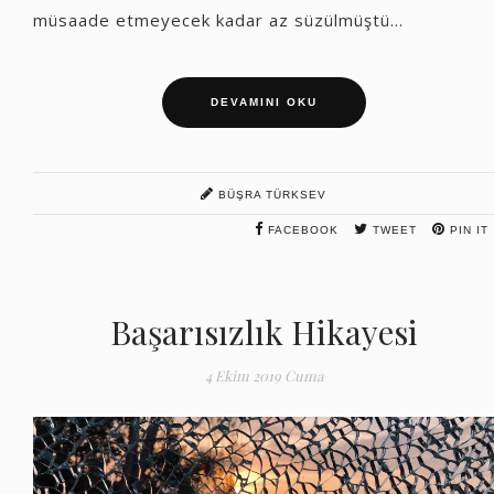
müsaade etmeyecek kadar az süzülmüştü...
DEVAMINI OKU
BÜŞRA TÜRKSEV
FACEBOOK
TWEET
PIN IT
Başarısızlık Hikayesi
4 Ekim 2019 Cuma