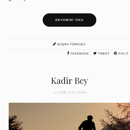
DEVAMINI OKU
BÜŞRA TÜRKSEV
FACEBOOK
TWEET
PIN IT
Kadir Bey
10 Ocak 2020 Cuma