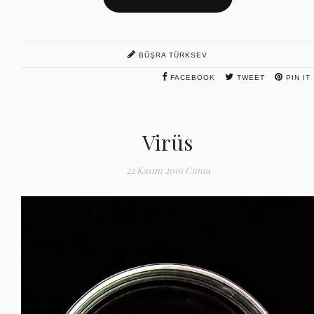
BÜŞRA TÜRKSEV
FACEBOOK
TWEET
PIN IT
Virüs
22 Kasım 2019 Cuma