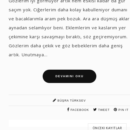
Gözlerim iyi görmüyor artık hem eskisi kadar da gür
saçım yok. Ciğerlerim daha kolay kabulleniyor dumanı
ve bacaklarımla aram pek bozuk. Ara ara düşmüş aklar
aynadan selamlıyor beni. Eklemlerim ve kaslarım yer
çekimine karşı savaşmayı bıraktı, söz geçiremiyorum.
Gözlerim daha çekik ve göz bebeklerim daha geniş
artık. Unutmaya...
DEVAMINI OKU
BÜŞRA TÜRKSEV
FACEBOOK
TWEET
PIN IT
ÖNCEKI KAYITLAR